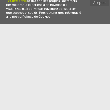
Información
Qui som
TV Costa Brava participa del programa de contractació de persones de 30 a
i més, impulsat i subvencionat pel Servei Públic d'Ocupació de Catalunya i
finançat al 100% pel Fons Social Europeu com a part de la resposta de la Un
Europea a la pàndemia de COVID-19