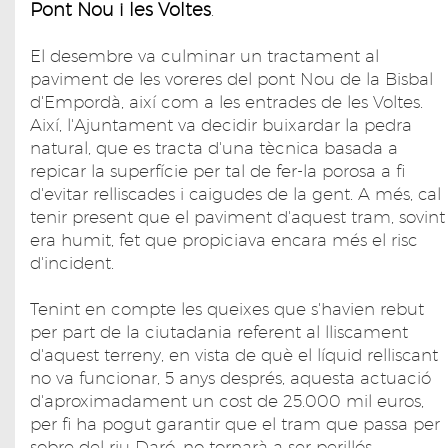
Pont Nou i les Voltes
.
El desembre va culminar un tractament al
paviment de les voreres del pont Nou de la Bisbal
d'Empordà, així com a les entrades de les Voltes.
Així, l'Ajuntament va decidir buixardar la pedra
natural, que es tracta d'una tècnica basada a
repicar la superfície per tal de fer-la porosa a fi
d'evitar relliscades i caigudes de la gent. A més, cal
tenir present que el paviment d'aquest tram, sovint
era humit, fet que propiciava encara més el risc
d'incident.
Tenint en compte les queixes que s'havien rebut
per part de la ciutadania referent al lliscament
d'aquest terreny, en vista de què el líquid relliscant
no va funcionar, 5 anys després, aquesta actuació
d'aproximadament un cost de 25.000 mil euros,
per fi ha pogut garantir que el tram que passa per
sobre del riu Daró, no tornarà a ser perillós.