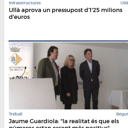
Infraestructures
Ull
Ullà aprova un pressupost d’1'25 milions
d'euros
Treball
Begu
Jaume Guardiola: "la realitat és que els
números estan essent més positius"