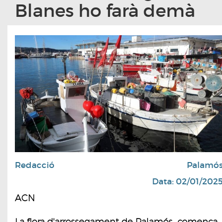
Blanes ho farà demà
Redacció
Palamó
Data: 02/01/202
ACN
La flora d'arrossegament de Palamós comença