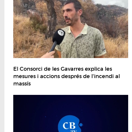
El Consorci de les Gavarres explica les
mesures i accions després de l'incendi al
massís