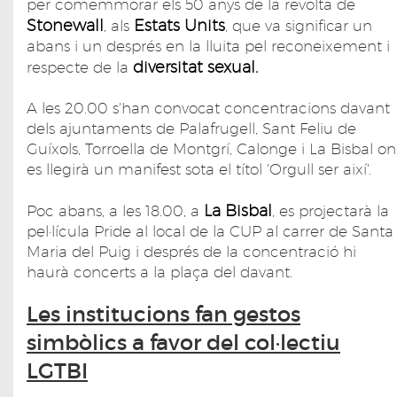
per comemmorar els 50 anys de la revolta de
Stonewall
Estats Units
, als
, que va significar un
abans i un després en la lluita pel reconeixement i
diversitat sexual.
respecte de la
A les 20.00 s'han convocat concentracions davant
dels ajuntaments de Palafrugell, Sant Feliu de
Guíxols, Torroella de Montgrí, Calonge i La Bisbal on
es llegirà un manifest sota el títol 'Orgull ser així'.
La Bisbal
Poc abans, a les 18.00, a
, es projectarà la
pel·lícula Pride al local de la CUP al carrer de Santa
Maria del Puig i després de la concentració hi
haurà concerts a la plaça del davant.
Les institucions fan gestos
simbòlics a favor del col·lectiu
LGTBI