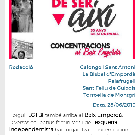
Redacció
Calonge i Sant Anton
La Bisbal d'Empord
Palafrugel
Sant Feliu de Guíxol
Torroella de Montgr
Data: 28/06/201
LGTBI
Baix Empordà.
L'orgull
també arriba al
esquerra
Diversos col·lectius feministes i de l'
independentista
han organitzat concentracions