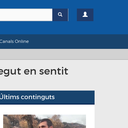
Canals Online
gut en sentit
Últims continguts