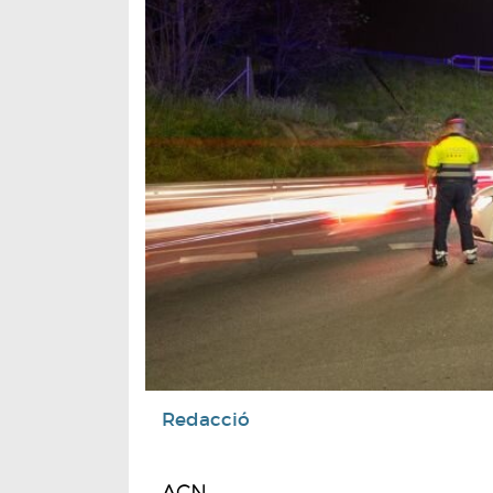
Redacció
ACN