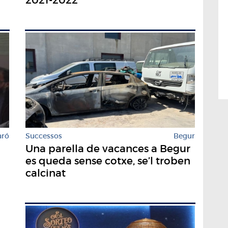
Successos
Begur
aró
Una parella de vacances a Begur
es queda sense cotxe, se’l troben
calcinat