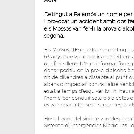
Detingut a Palamós un home per cir
i provocar un accident amb dos feri
els Mossos van fer-li la prova d'alc
segona.
Els Mossos d'Esquadra han detingut
63 anys que va accedir a la C-31 en s
dos ferits lleus. N'han informat fonts 
donar positiu en la prova d'alcoholèmi
nit de divendres a dissabte al punt q
abans d'impactar contra l'altre vehic
estat a temps d'esquivar-lo i hi hauri
l'home per conduir sota els efectes d
es va negar a fer-se el segon test d’a
Fins al punt del sinistre van desplaça
Sistema d’Emergències Mèdiques i de