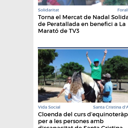
Solidaritat
Foral
Torna el Mercat de Nadal Solida
de Peratallada en benefici a La
Marató de TV3
Vida Social
Santa Cristina d'
Cloenda del curs d’equinoteràp
per a les persones amb
discapacitat de Santa Cristina