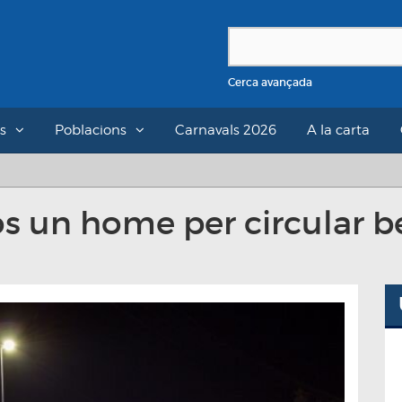
Cerca avançada
s
Poblacions
Carnavals 2026
A la carta
s un home per circular be