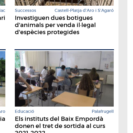
lac
Successos
Castell-Platja d'Aro i S'Agaró
ri
Investiguen dues botigues
d'animals per venda il·legal
d'espècies protegides
Aro
Educació
Palafrugell
ia
Els instituts del Baix Empordà
donen el tret de sortida al curs
2021-2022