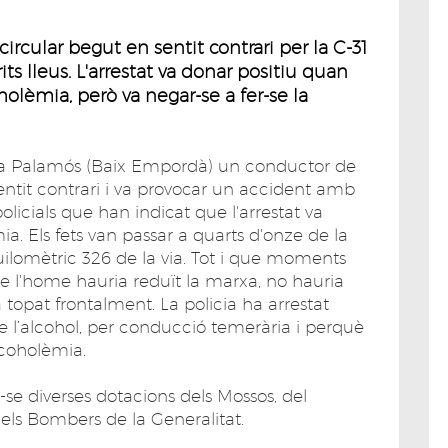
cular begut en sentit contrari per la C-31
ts lleus. L'arrestat va donar positiu quan
oholèmia, però va negar-se a fer-se la
 a Palamós (Baix Empordà) un conductor de
entit contrari i va provocar un accident amb
policials que han indicat que l'arrestat va
a. Els fets van passar a quarts d'onze de la
uilomètric 326 de la via. Tot i que moments
le l'home hauria reduït la marxa, no hauria
a topat frontalment. La policia ha arrestat
e l’alcohol, per conducció temerària i perquè
lcoholèmia.
r-se diverses dotacions dels Mossos, del
ls Bombers de la Generalitat.