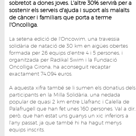
sobretot a dones joves. L'altre 30% servirà per a
sostenir els serveis d'ajuda i suport als malalts
de càncer i familiars que porta a terme
l'Oncolliga.
La setena edició de l'Oncowim, una travessia
solidària de natació de 30 km en aigües obertes
formada per 26 equips d'entre 4 i 5 persones, i
organitzada per Radikal Swim i la Fundació
Oncolliga Girona, ha aconseguit recaptar
exactament 74.094 euros.
A aquesta xifra també se li sumen els donatius dels
participants en la Milla Solidària, una nedada
popular de quasi 2 km entre Llafranc i Calella de
Palafrugell que han fet unes 160 persones. Val a dir,
però, que han estat uns guanys un xic inferiors a
l'any passat, ja que també hi ha hagut menys
equips inscrits.