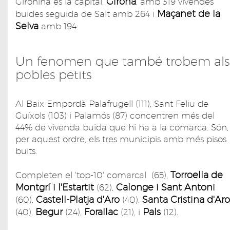
Girona
Gironina és la capital,
, amb 319 vivendes
Maçanet de la
buides seguida de Salt amb 264 i
Selva
amb 194.
Un fenomen que també trobem als
pobles petits
Al Baix Empordà Palafrugell (111), Sant Feliu de
Guíxols (103) i Palamós (87) concentren més del
44% de vivenda buida que hi ha a la comarca. Són,
per aquest ordre, els tres municipis amb més pisos
buits.
Torroella de
Completen el 'top-10' comarcal (65),
Montgrí i l'Estartit
Calonge i Sant Antoni
(62),
Castell-Platja d'Aro
Santa Cristina d'Aro
(60),
(40),
Begur
Forallac
Pals
(40),
(24),
(21), i
(12).