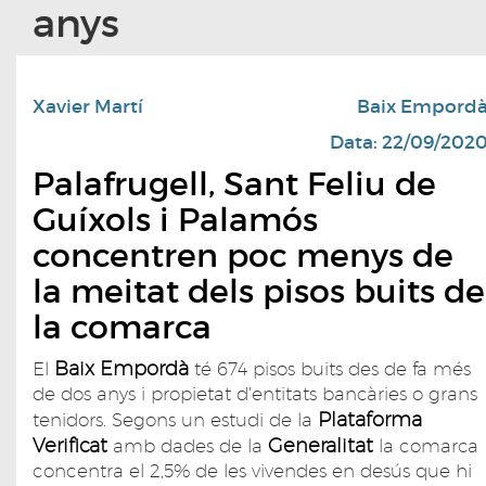
anys
Xavier Martí
Baix Empord
Data: 22/09/202
Palafrugell, Sant Feliu de
Guíxols i Palamós
concentren poc menys de
la meitat dels pisos buits de
la comarca
Baix Empordà
El
té 674 pisos buits des de fa més
de dos anys i propietat d'entitats bancàries o grans
Plataforma
tenidors. Segons un estudi de la
Verificat
Generalitat
amb dades de la
la comarca
concentra el 2,5% de les vivendes en desús que hi