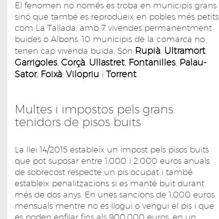
El fenomen no només es troba en municipis grans
sinó que també es reprodueix en pobles més petits
com La Tallada, amb 7 vivendes permanentment
buides o Albons. 10 municipis de la comarca no
Rupià
Ultramort
tenen cap vivenda buida. Són
,
,
Garrigoles
Corçà
Ullastret
Fontanilles
Palau-
,
,
,
,
Sator
Foixà
Vilopriu
Torrent
,
,
i
.
Multes i impostos pels grans
tenidors de pisos buits
La llei 14/2015 estableix un impost pels pisos buits
que pot suposar entre 1.000 i 2.000 euros anuals
de sobrecost respecte un pis ocupat i també
estableix penalitzacions si es manté buit durant
més de dos anys. En unes sancions de 1.000 euros
mensuals mentre no es llogui o vengui el pis i que
es poden enfilar fins als 900.000 euros, en un