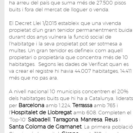
ha arreu del país que suma més de 27.500 pisos
buits i fora del mercat de lloguer o venda.
El Decret Llei 1/2015 estableix que una vivenda
propietat d'un gran tenidor permanentment buida
durant dos anys vulnera la funció social de
l'habitatge i la seva propietat pot ser sotmesa a
multes. Un gran tenidor es defineix com aquell
propietari o propietària que concentra més de 10
habitatges. Segons les dades de Verificat quan es
va crear el registre hi havia 44.007 habitatges, 14.411
més que no pas ara.
A nivell nacional 10 municipis concentren el 20%
dels habitatges buits que hi ha a Catalunya, liderats
Barcelona
Terrassa
per
amb 1.224,
amb 765 i
Hospitalet de Llobregat
l'
amb 608. Completen el
Sabadell
Tarragona
Manresa
Reus
'Top-10'
,
,
,
i
Santa Coloma de Gramanet
. La primera població