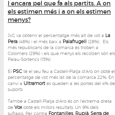
I encara pel que fa als partits. A on
els estimen més i a on els estimen
menys?
La
JxC va obtenir el percentatge més alt de vot a
Pera
Palafrugell
(48%) i el més baix a
(28%). Els
més republicans de la comarca es troben a
Colomers (29%) i els que menys els recolzen són els
Palau-Sortencs (15%).
PSC
El
té el seu feu a Castell-Platja d'Aro on obté el
percentatge de vot més lat de la comarca 22%. En
Ultramort
canvi a
es queden a les portes del 4% de
suports.
També a Castell-Platja d'Aro és on l'extrema dreta
Vox
de
obté els millors resultats. Un 9% dels
Fontanilles
Rupià
Serra de
sufragis. Per contra
,
,