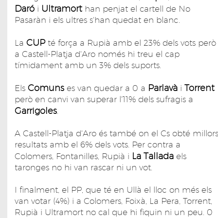
Daró
Ultramort
i
han penjat el cartell de No
Pasaràn i els ultres s'han quedat en blanc.
CUP
La
té força a Rupià amb el 23% dels vots però
a Castell-Platja d'Aro només hi treu el cap
tímidament amb un 3% dels suports.
Comuns
Parlavà
Torrent
Els
es van quedar a 0 a
i
però en canvi van superar l'11% dels sufragis a
Garrigoles
.
A Castell-Platja d'Aro és també on el Cs obté millor
resultats amb el 6% dels vots. Per contra a
La Tallada
Colomers, Fontanilles, Rupià i
els
taronges no hi van rascar ni un vot.
I finalment, el PP, que té en Ullà el lloc on més els
van votar (4%) i a Colomers, Foixà, La Pera, Torrent,
Rupià i Ultramort no cal que hi fiquin ni un peu. 0