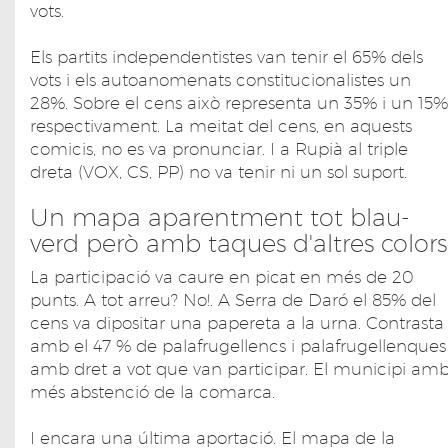
vots.
Els partits independentistes van tenir el 65% dels
vots i els autoanomenats constitucionalistes un
28%. Sobre el cens això representa un 35% i un 15%
respectivament. La meitat del cens, en aquests
comicis, no es va pronunciar. I a Rupià al triple
dreta (VOX, CS, PP) no va tenir ni un sol suport.
Un mapa aparentment tot blau-
verd però amb taques d'altres colors
La participació va caure en picat en més de 20
punts. A tot arreu? No!. A Serra de Daró el 85% del
cens va dipositar una papereta a la urna. Contrasta
amb el 47 % de palafrugellencs i palafrugellenques
amb dret a vot que van participar. El municipi am
més abstenció de la comarca.
I encara una última aportació. El mapa de la