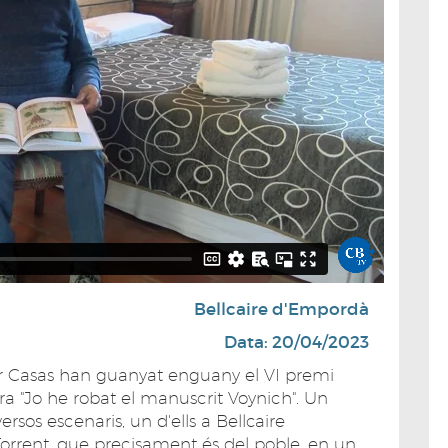
Bellcaire d'Empordà
Data: 20/04/2023
dor Casas han guanyat enguany el VI premi
a "Jo he robat el manuscrit Voynich". Un
ersos escenaris, un d'ells a Bellcaire
rrent, que precisament és del poble, en un