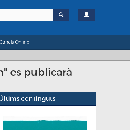
Canals Online
h" es publicarà
Últims continguts