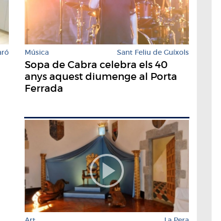
Música
Sant Feliu de Guíxols
aró
Sopa de Cabra celebra els 40
anys aquest diumenge al Porta
Ferrada
Art
La Pera