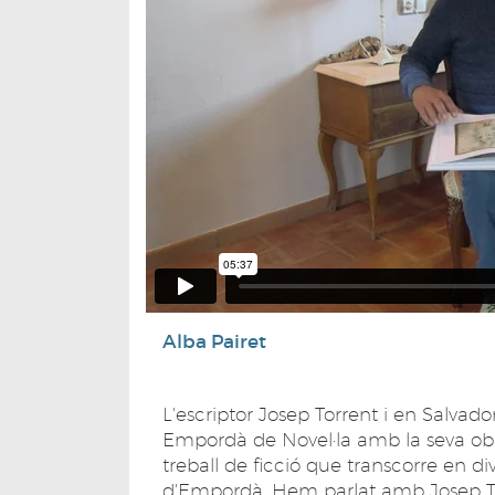
Alba Pairet
L'escriptor Josep Torrent i en Salva
Empordà de Novel·la amb la seva obr
treball de ficció que transcorre en div
d'Empordà. Hem parlat amb Josep To