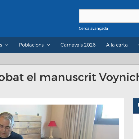
Cerca avançada
s
Poblacions
Carnavals 2026
A la carta
 robat el manuscrit Voynic