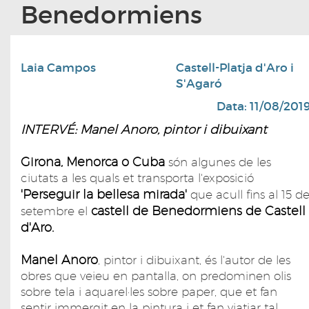
Benedormiens
Laia Campos
Castell-Platja d'Aro i
S'Agaró
Data: 11/08/201
INTERVÉ: Manel Anoro, pintor i dibuixant
Girona, Menorca o Cuba
són algunes de les
ciutats a les quals et transporta l'exposició
'Perseguir la bellesa mirada'
que acull fins al 15 d
castell de Benedormiens de Castell
setembre el
d'Aro.
Manel Anoro
, pintor i dibuixant, és l'autor de les
obres que veieu en pantalla, on predominen olis
sobre tela i aquarel·les sobre paper, que et fan
sentir immergit en la pintura i et fan viatjar tal