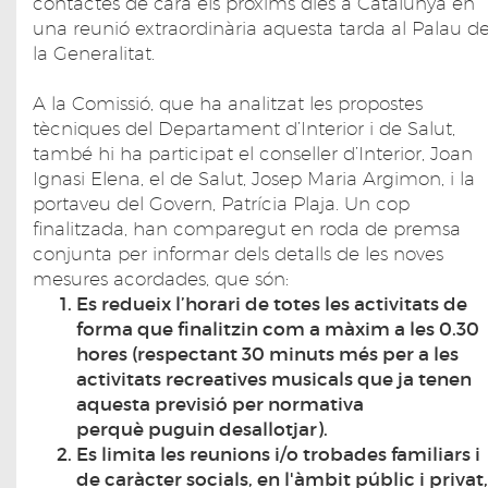
contactes de cara els pròxims dies a Catalunya en
una reunió extraordinària aquesta tarda al Palau d
la Generalitat.
A la Comissió, que ha analitzat les propostes
tècniques del Departament d’Interior i de Salut,
també hi ha participat el conseller d’Interior, Joan
Ignasi Elena, el de Salut, Josep Maria Argimon, i la
portaveu del Govern, Patrícia Plaja. Un cop
finalitzada, han comparegut en roda de premsa
conjunta per informar dels detalls de les noves
mesures acordades, que són:
Es redueix l’horari de totes les activitats de
forma que finalitzin com a màxim a les 0.30
hores (respectant 30 minuts més per a les
activitats recreatives musicals que ja tenen
aquesta previsió per normativa
perquè puguin desallotjar).
Es limita les reunions i/o trobades familiars i
de caràcter socials, en l'àmbit públic i privat,