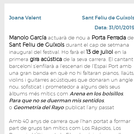
Joana Valent
Sant Feliu de Guíxol
Data: 31/01/201
Manolo García
Porta Ferrada
actuarà de nou a
de
Sant Feliu de Guíxols
durant el cap de setmana
13 de juliol
inaugural del festival. Ho farà el
en la
gira acústica
primera
de la seva carrera. El cantant
barceloní s’enfilarà a l’escenari de l’Espai Port amb
una gran banda en què no hi faltaran pianos, llaüts
violins i guitarres acústiques que donaran un angle
nou, sofisticat i prometedor a alguns dels seus
àlbums més mítics com
Arena en los bolsillos
,
Para que no se duerman mis sentidos
,
o
Geometría del Rayo
publicat l’any passat
Amb 40 anys de carrera que l’han portat a formar
part de grups tan mítics com Los Rápidos, Los