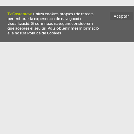
Información
Qui som
TV Costa Brava participa del programa de contractació de persones de 30 a
i més, impulsat i subvencionat pel Servei Públic d'Ocupació de Catalunya i