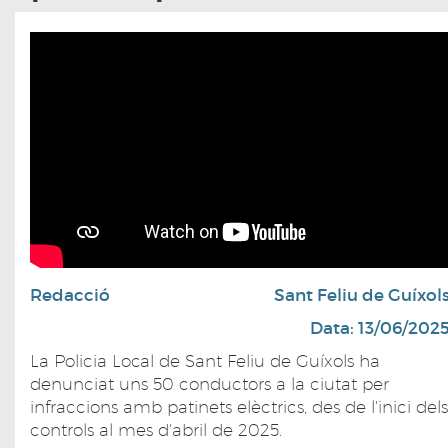
Redacció
Sant Feliu de Guíxol
Data: 13/06/202
La Policia Local de Sant Feliu de Guíxols ha
denunciat uns 50 conductors a la ciutat per
infraccions amb patinets elèctrics, des de l'inici dels
controls al mes d'abril de 2025.