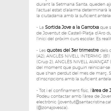
durant la Setmana Santa, queden ajorn
l'actual estat d'alarma determinarà l
la ciutadania amb la suficient antela
Sortida Jove a la Garrotxa
- La
que s
de Joventut de Castell-Platja d'Aro 
l'inici del pròxim curs escolar. Es reali
quotes del 3er trimestre
- Les
dels 
(A2), ANGLÈS NIVELL INTERMIG (B1) 
(Grup 2), ANGLÈS NIVELL AVANÇAT (B
del moment que puguin reiniciar-se 
que s'han perdut del mes de març. S'
d'inscripcions amb la suficient antel
àrea de 
- Tot i el confinament físic, l'
Podeu contactar amb l'àrea de Jovent
electrònic (joventut@santacristina.ca
(@zonajovesca).