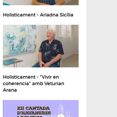
Holisticament - Ariadna Sicília
Holisticament - "Vivir en
coherencia" amb Veturian
Arana