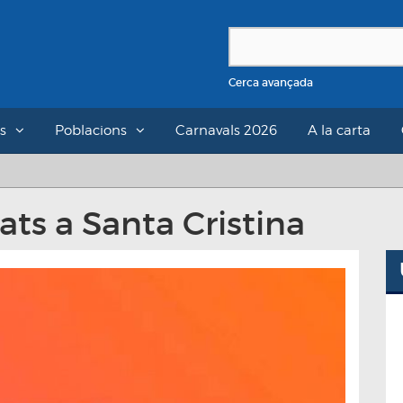
Cerca avançada
s
Poblacions
Carnavals 2026
A la carta
tats a Santa Cristina