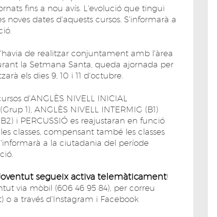
ats fins a nou avís. L'evolució que tingui
es noves dates d'aquests cursos. S'informarà a
ció.
'havia de realitzar conjuntament amb l'àrea
durant la Setmana Santa, queda ajornada per
tzarà els dies 9, 10 i 11 d'octubre.
cursos d'ANGLÈS NIVELL INICIAL
(Grup 1), ANGLÈS NIVELL INTERMIG (B1)
2) i PERCUSSIÓ es reajustaran en funció
les classes, compensant també les classes
informarà a la ciutadania del període
ació.
Joventut segueix activa telemàticament
!
ut via mòbil (606 46 95 84), per correu
t) o a través d'Instagram i Facebook