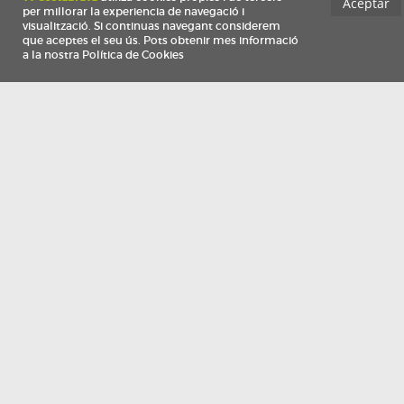
Información
Qui som
TV Costa Brava participa del programa de contractació de persones de 30 a
i més, impulsat i subvencionat pel Servei Públic d'Ocupació de Catalunya i
finançat al 100% pel Fons Social Europeu com a part de la resposta de la Un
Europea a la pàndemia de COVID-19