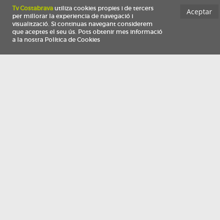
Información
Qui som
TV Costa Brava participa del programa de contractació de persones de 30 a
i més, impulsat i subvencionat pel Servei Públic d'Ocupació de Catalunya i
finançat al 100% pel Fons Social Europeu com a part de la resposta de la Un