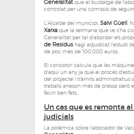
Generalitat
que el buidatge de l'ab
controlat per una comissió de segui
Salvi Güell
L'Alcalde del municipi,
, 
Xarxa
que la setmana que ve s'ha co
Generalitat per tal d'abordar els prop
de Residus
hagi adjudicat l'estudi 
de poc més de 100.000 euros.
El consistori calcula que les màquin
d'aquí un any ja que el procés d'estu
del projecte i tràmits administratius 
treballs anessin més de pressa però 
facin ben fets.
Un cas que es remonta a
judicials
La polèmica sobre l'abocador de Va