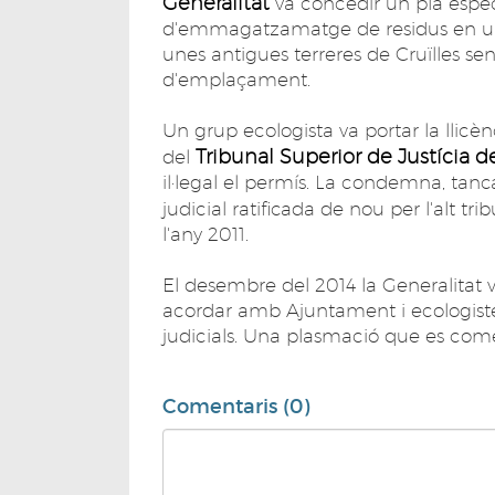
Generalitat
va concedir un pla especi
d'emmagatzamatge de residus en una
unes antigues terreres de Cruïlles se
d'emplaçament.
Un grup ecologista va portar la llicèn
Tribunal Superior de Justícia 
del
il·legal el permís. La condemna, tanca
judicial ratificada de nou per l'alt tri
l'any 2011.
El desembre del 2014 la Generalitat 
acordar amb Ajuntament i ecologiste
judicials. Una plasmació que es come
Comentaris (0)