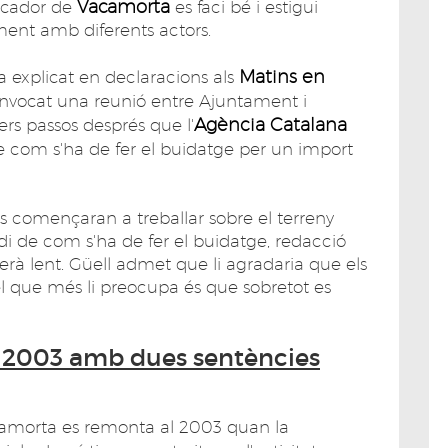
Vacamorta
ocador de
es faci bé i estigui
ment amb diferents actors.
Matins en
ha explicat en declaracions als
nvocat una reunió entre Ajuntament i
Agència Catalana
ers passos després que l'
de com s'ha de fer el buidatge per un import
es començaran a treballar sobre el terreny
di de com s'ha de fer el buidatge, redacció
serà lent. Güell admet que li agradaria que els
el que més li preocupa és que sobretot es
l 2003 amb dues sentències
camorta es remonta al 2003 quan la