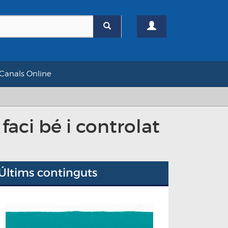
Canals Online
ci bé i controlat
Últims continguts