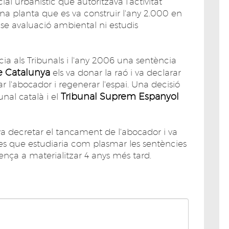
al urbanístic que autoritzava l'activitat
 planta que es va construir l'any 2.000 en
nse avaluació ambiental ni estudis
cia als Tribunals i l'any 2006 una sentència
de Catalunya
els va donar la raó i va declarar
r l'abocador i regenerar l'espai. Una decisió
Tribunal Suprem Espanyol
bunal català i el
va decretar el tancament de l'abocador i va
s que estudiaria com plasmar les sentències
nça a materialitzar 4 anys més tard.