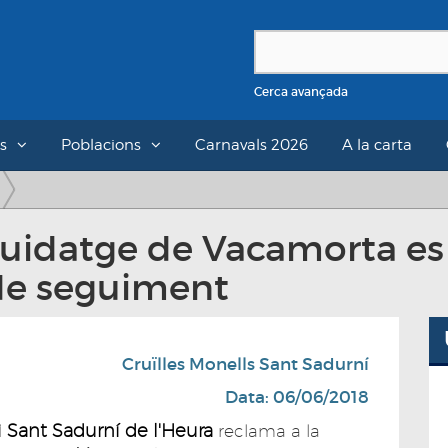
Cerca avançada
s
Poblacions
Carnavals 2026
A la carta
idatge de Vacamorta es fa
de seguiment
Cruïlles Monells Sant Sadurní
Data: 06/06/2018
i Sant Sadurní de l'Heura
reclama a la