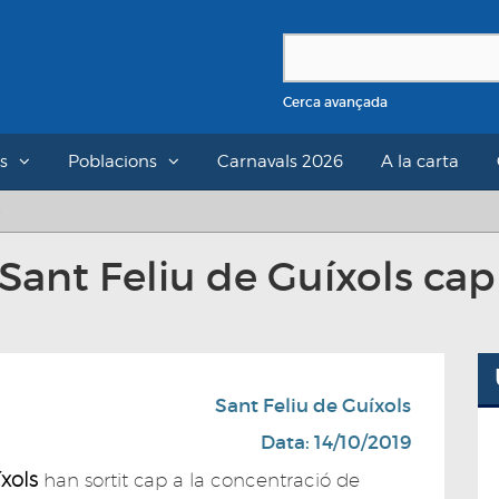
Cerca avançada
s
Poblacions
Carnavals 2026
A la carta
ant Feliu de Guíxols cap
Sant Feliu de Guíxols
Data: 14/10/2019
íxols
han sortit cap a la concentració de