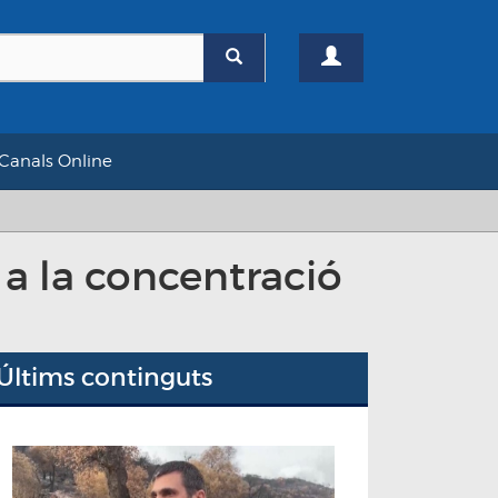
Canals Online
 a la concentració
Últims continguts