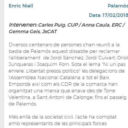
Enric Niell
Palamó
Data: 17/02/201
Intervenen:
Carles Puig, CUP / Anna Caula, ERC /
Gemma Geis, JxCAT
Diversos centenars de persones s'han reunit a la
badia de Palamós aquest dissabte per reclamar
l'alliberament de Jordi Sánchez, Jordi Cuixart, Oriol
Junqueras i Joaquim Forn. Sota el lema "Ni un pas
enrere. Llibertat presos polítics!" les delegacions de
l'Assemblea Nacional Catalana a tot el Baix
Empordà així com els CDR de la comarca han
organitzat una marxa que anava des de Torre
Valentina, a Sant Antoni de Calonge, fins al passeig
de Palamós.
Més enllà de la societat civil, l'acte ha comptat
amb representants de les principals forces