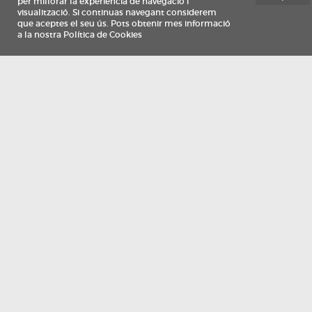
Información
Qui som
TV Costa Brava participa del programa de contractació de persones de 30 a
i més, impulsat i subvencionat pel Servei Públic d'Ocupació de Catalunya i
finançat al 100% pel Fons Social Europeu com a part de la resposta de la Un
Europea a la pàndemia de COVID-19