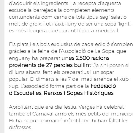
d'adquirir els ingredients. La recepta d'aquesta
escudella barrejada la completen elements
contundents com carns de tots tipus, sagí salat o
molt de greix. Tot i així, lluny de ser una sopa 'light',
és més lleugera que durant l'època medieval.
Els plats i els bols exclusius de cada edició s'omplen
gràcies a la feina de l'Associació de La Sopa, que
nes 2.500 racions
enguany ha preparat u
provinents de 27 peroles bullint
. Ja s'hi posen el
dilluns abans, fent els preparatius i un sopar
popular. El dimarts a les 7 del matí arrenca el xup
Federació
xup. L'associació forma part de la
d'Escudelles, Ranxos i Sopes Històriques
.
Aprofitant que era dia festiu, Verges ha celebrat
també el Carnaval amb els més petits del municipi
Hi ha hagut animació infantil i no hi han faltat les
disfresses.