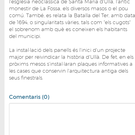
l'església neoclàssica de Santa Maria d'Ullà, l'antic
monestir de La Fossa, els diversos masos o el pou
comú. També, es relata la Batalla del Ter, amb dat
de 1694, o singularitats vàries, tals com "els cugots"
el sobrenom amb què es coneixen els habitants
del municipi.
La instal·lació dels panells és l'inici d'un projecte
major per reivindicar la història d'Ullà. De fet, en els
pròxims mesos s'instal·laran plaques informatives a
les cases que conservin l'arquitectura antiga dels
seus finestrals.
Comentaris (0)