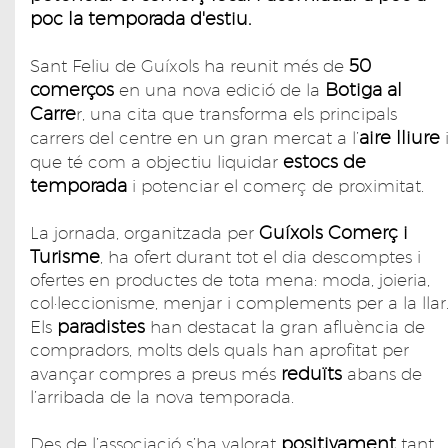
poc la temporada d'estiu.
50
Sant Feliu de Guíxols ha reunit més de
comerços
Botiga al
en una nova edició de la
Carre
r, una cita que transforma els principals
aire lliure
carrers del centre en un gran mercat a l’
estocs de
que té com a objectiu liquidar
temporada
i potenciar el comerç de proximitat.
Guíxols Comerç i
La jornada, organitzada per
Turisme
, ha ofert durant tot el dia descomptes i
ofertes en productes de tota mena: moda, joieria,
col·leccionisme, menjar i complements per a la llar
paradistes
Els
han destacat la gran afluència de
compradors, molts dels quals han aprofitat per
reduïts
avançar compres a preus més
abans de
l’arribada de la nova temporada.
positivament
Des de l’associació s’ha valorat
tant