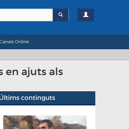
Canals Online
 en ajuts als
Últims continguts