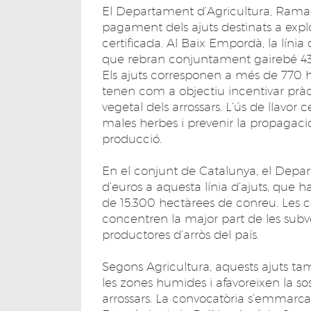
El Departament d’Agricultura, Ramade
pagament dels ajuts destinats a explot
certificada. Al Baix Empordà, la líni
que rebran conjuntament gairebé 43
Els ajuts corresponen a més de 770 h
tenen com a objectiu incentivar pràct
vegetal dels arrossars. L’ús de llavor
males herbes i prevenir la propagaci
producció.
En el conjunt de Catalunya, el Depar
d’euros a aquesta línia d’ajuts, que 
de 15.300 hectàrees de conreu. Les c
concentren la major part de les subve
productores d’arròs del país.
Segons Agricultura, aquests ajuts ta
les zones humides i afavoreixen la sost
arrossars. La convocatòria s’emmarca 