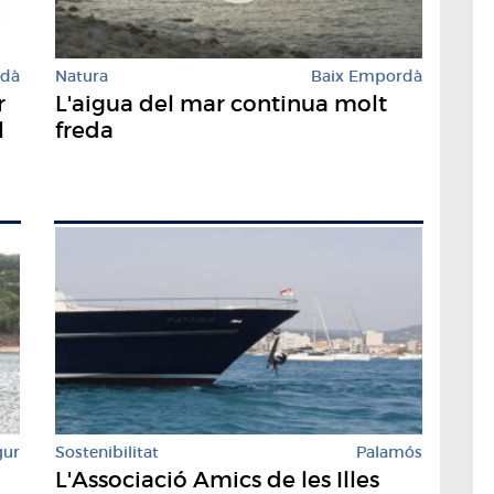
rdà
Natura
Baix Empordà
r
L'aigua del mar continua molt
l
freda
gur
Sostenibilitat
Palamós
L'Associació Amics de les Illes