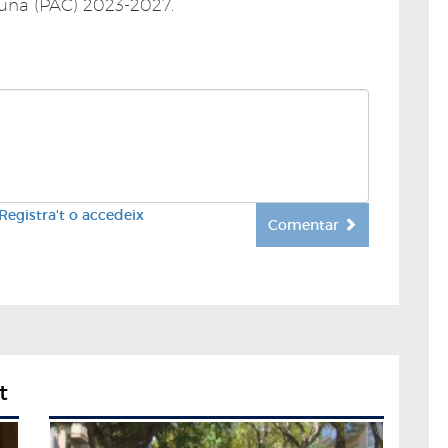
muna (PAC) 2023-2027.
Registra't o accedeix
Comentar
t