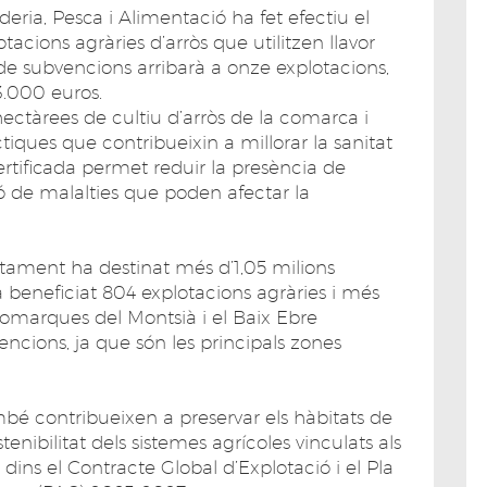
ria, Pesca i Alimentació ha fet efectiu el
acions agràries d’arròs que utilitzen llavor
a de subvencions arribarà a onze explotacions,
.000 euros.
ectàrees de cultiu d’arròs de la comarca i
iques que contribueixin a millorar la sanitat
 certificada permet reduir la presència de
ó de malalties que poden afectar la
tament ha destinat més d’1,05 milions
ha beneficiat 804 explotacions agràries i més
omarques del Montsià i el Baix Ebre
ncions, ja que són les principals zones
mbé contribueixen a preservar els hàbitats de
enibilitat dels sistemes agrícoles vinculats als
dins el Contracte Global d’Explotació i el Pla