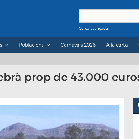
Cerca avançada
s
Poblacions
Carnavals 2026
A la carta
brà prop de 43.000 euros