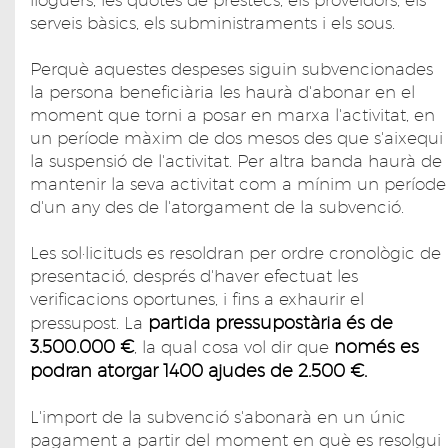
lloguers, les quotes de préstecs, els proveïdors, els
serveis bàsics, els subministraments i els sous.
Perquè aquestes despeses siguin subvencionades
la persona beneficiària les haurà d'abonar en el
moment que torni a posar en marxa l'activitat, en
un període màxim de dos mesos des que s'aixequi
la suspensió de l'activitat. Per altra banda haurà de
mantenir la seva activitat com a mínim un període
d'un any des de l'atorgament de la subvenció.
Les sol·licituds es resoldran per ordre cronològic de
presentació, després d'haver efectuat les
verificacions oportunes, i fins a exhaurir el
partida pressupostària és de
pressupost. La
3.500.000 €
només es
, la qual cosa vol dir que
podran atorgar 1400 ajudes de 2.500 €.
L'import de la subvenció s'abonarà en un únic
pagament a partir del moment en què es resolgui