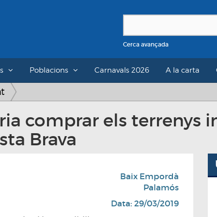
Cerca avançada
s
Poblacions
Carnavals 2026
A la carta
at
ria comprar els terrenys i
sta Brava
Baix Empordà
Palamós
Data: 29/03/2019