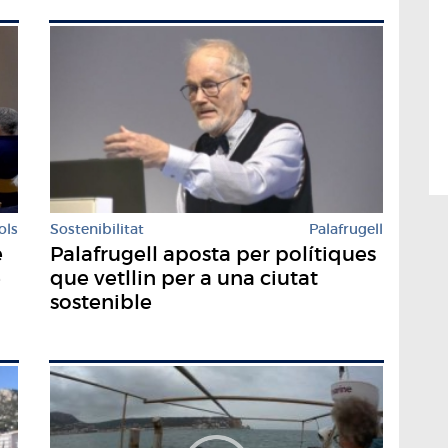
ols
Sostenibilitat
Palafrugell
e
Palafrugell aposta per polítiques
e
que vetllin per a una ciutat
sostenible