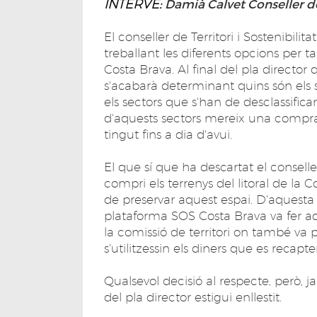
INTERVÉ:
Damià Calvet Conseller de 
El conseller de Territori i Sostenibili
treballant les diferents opcions per t
Costa Brava. Al final del pla direct
s'acabarà determinant quins són els 
els sectors que s'han de desclassifica
d'aquests sectors mereix una compra 
tingut fins a dia d'avui.
El que sí que ha descartat el consel
compri els terrenys del litoral de la C
de preservar aquest espai. D'aquesta
plataforma SOS Costa Brava va fer 
la comissió de territori on també va p
s'utilitzessin els diners que es recapt
Qualsevol decisió al respecte, però, j
del pla director estigui enllestit.