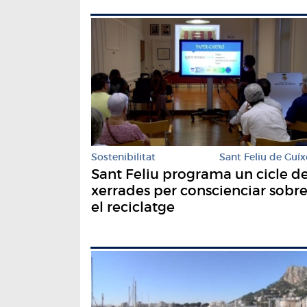
Sostenibilitat
Sant Feliu de Guíx
Sant Feliu programa un cicle d
xerrades per conscienciar sobr
el reciclatge