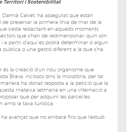
Territori i Sostenibilitat
tat, Damià Calvet, ha assegurat que estan
al de preservar la primera línia de mar de la
or que s'està redactant en aquests moments
sectors que s'han de redimensionar, quin són
r i a partir d'aquí es podrà determinar si algun
pública o una gestió diferent a la que s'ha
ler és la creació d'un nou organisme que
osta Brava, inclosos dins la moratòria, per tal
 manera ha donat resposta a la petició que la
aquesta mateixa setmana en una internació a
roposar que per adquirir les parcel·les
en amb la taxa turística.
a ha avançat que no arribarà fins que l'estudi