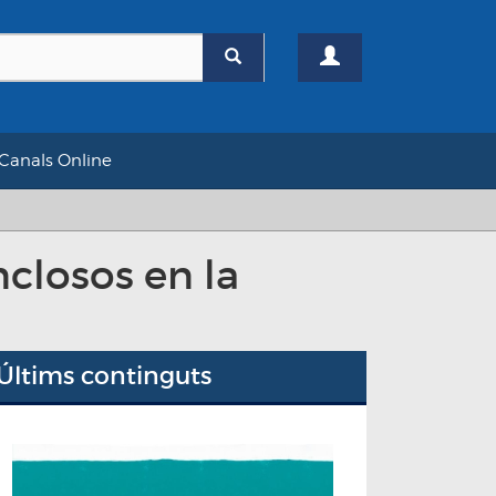
Canals Online
nclosos en la
Últims continguts