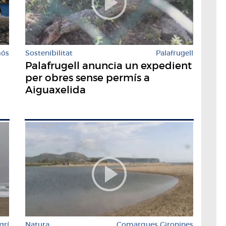
mós
Sostenibilitat
Palafrugell
Palafrugell anuncia un expedient
per obres sense permís a
Aiguaxelida
grí
Natura
Comarques Gironines