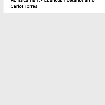
Holisticament - Cuencos Tibetanos amb
Carlos Torres