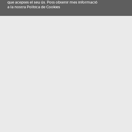
Información
Qui som
TV Costa Brava participa del programa de contractació de persones de 30 a
i més, impulsat i subvencionat pel Servei Públic d'Ocupació de Catalunya i
finançat al 100% pel Fons Social Europeu com a part de la resposta de la Un
Europea a la pàndemia de COVID-19