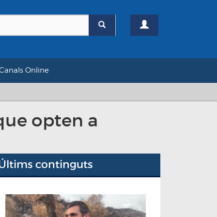
Canals Online
que opten a
Últims continguts