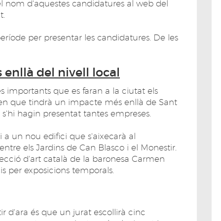
 el nom d'aquestes candidatures al web del
t.
 període per presentar les candidatures. De les
enllà del nivell local
s importants que es faran a la ciutat els
euen que tindrà un impacte més enllà de Sant
e s'hi hagin presentat tantes empreses.
i a un nou edifici que s'aixecarà al
re els Jardins de Can Blasco i el Monestir.
·lecció d'art català de la baronesa Carmen
 per exposicions temporals.
r d'ara és que un jurat escollirà cinc