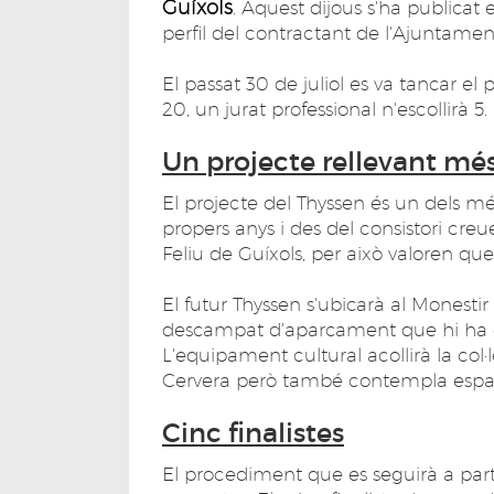
Guíxols
. Aquest dijous s'ha publicat
perfil del contractant de l'Ajuntamen
El passat 30 de juliol es va tancar el
20, un jurat professional n'escollirà 5.
Un projecte rellevant més 
El projecte del Thyssen és un dels mé
propers anys i des del consistori cr
Feliu de Guíxols, per això valoren qu
El futur Thyssen s'ubicarà al Monestir 
descampat d'aparcament que hi ha ent
L'equipament cultural acollirà la col
Cervera però també contempla espais
Cinc finalistes
El procediment que es seguirà a parti