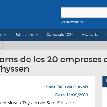
Cerca avançada
s
Poblacions
Carnavals 2026
A la carta
noms de les 20 empreses 
 Thyssen
Sant Feliu de Guíxols
Data: 12/09/2019
Museu Thyssen
Sant Feliu de
r el
de