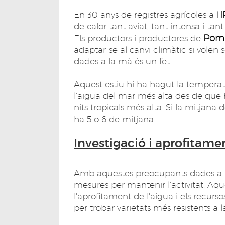
I
En 30 anys de registres agrícoles a l'
de calor tant aviat, tant intensa i tan
Poma
Els productors i productores de
adaptar-se al canvi climàtic si volen
dades a la mà és un fet.
Aquest estiu hi ha hagut la temperat
l'aigua del mar més alta des de que
nits tropicals més alta. Si la mitjana d
ha 5 o 6 de mitjana.
Investigació i aprofitame
Amb aquestes preocupants dades a la
mesures per mantenir l'activitat. Aq
l'aprofitament de l'aigua i els recursos
per trobar varietats més resistents a la