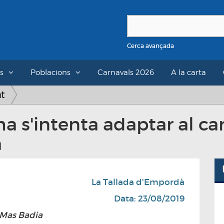
Cerca avançada
s
Poblacions
Carnavals 2026
A la carta
at
ma s'intenta adaptar al ca
a
La Tallada d'Empordà
Data: 23/08/2019
 Mas Badia