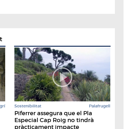
t
grí
Sostenibilitat
Palafrugell
Piferrer assegura que el Pla
Especial Cap Roig no tindrà
pràcticament impacte