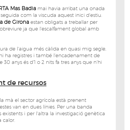
RTA Mas Badia
mai havia arribat una onada
t seguida com la viscuda aquest inici d'estiu.
 de Girona
estan obligats a treballar per
 sobreviure ja que l'escalfament global amb
ura de l'aigua més càlida en quasi mig segle,
 hi ha registres i també l'encadenament de
e 30 anys és d'1 o 2 nits fa tres anys que n'hi
nt de recursos
 mà el sector agrícola està prenent
uestes van en dues línies. Per una banda
 existents i per l'altra la investigació genètica
 calor.