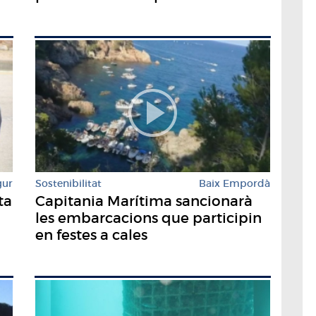
paisatgístic
gur
Sostenibilitat
Baix Empordà
ta
Capitania Marítima sancionarà
les embarcacions que participin
en festes a cales