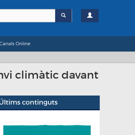
Canals Online
nvi climàtic davant
Últims continguts